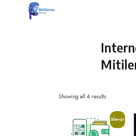
Skip
to
content
Inter
Mitil
Showing all 4 results
Sleva!