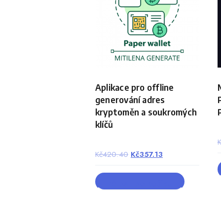
Aplikace pro offline
generování adres
kryptoměn a soukromých
klíčů
Original
Current
Kč
420.40
Kč
357.13
price
price
was:
is:
PŘIDAT DO KOŠÍKU
Kč420.40.
Kč357.13.