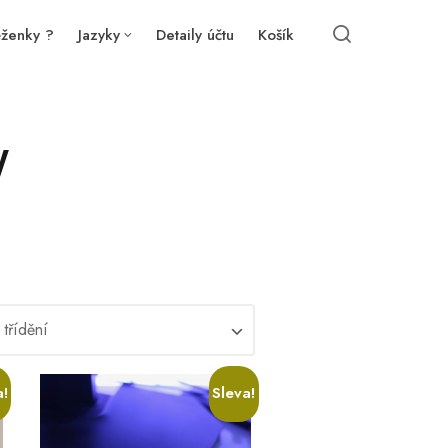
ěženky ?
Jazyky
Detaily účtu
Košík
y
a!
Sleva!