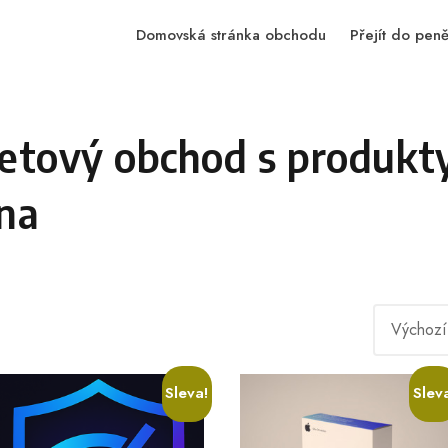
Domovská stránka obchodu
Přejít do pen
netový obchod s produkt
ena
Sleva!
Slev