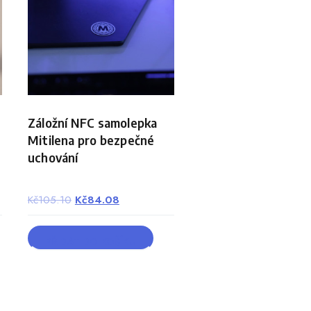
Záložní NFC samolepka
Mitilena pro bezpečné
uchování
nt
Original
Current
Kč
105.10
Kč
84.08
price
price
was:
is:
PŘIDAT DO KOŠÍKU
01.79.
Kč105.10.
Kč84.08.