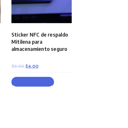
Sticker NFC de respaldo
Mitilena para
almacenamiento seguro
Original
Current
$
5.00
$
4.00
price
price
was:
is:
ADD TO CART
$5.00.
$4.00.