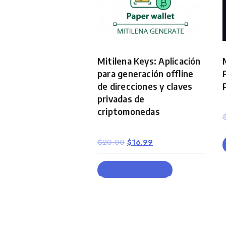
Mitilena Keys: Aplicación
para generación offline
de direcciones y claves
privadas de
criptomonedas
Original
Current
$
20.00
$
16.99
price
price
was:
is:
ADD TO CART
$20.00.
$16.99.