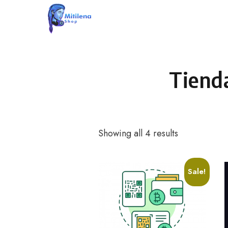
Skip
to
content
Tiend
Showing all 4 results
Sale!