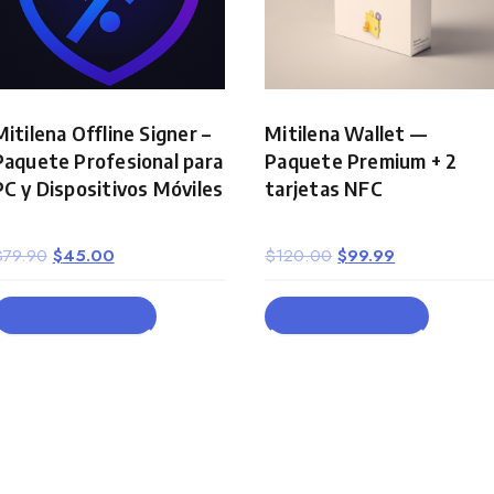
Mitilena Offline Signer –
Mitilena Wallet —
Paquete Profesional para
Paquete Premium + 2
PC y Dispositivos Móviles
tarjetas NFC
Original
Current
Original
Current
$
79.90
$
45.00
$
120.00
$
99.99
price
price
price
price
was:
is:
was:
is:
ADD TO CART
ADD TO CART
$79.90.
$45.00.
$120.00.
$99.99.