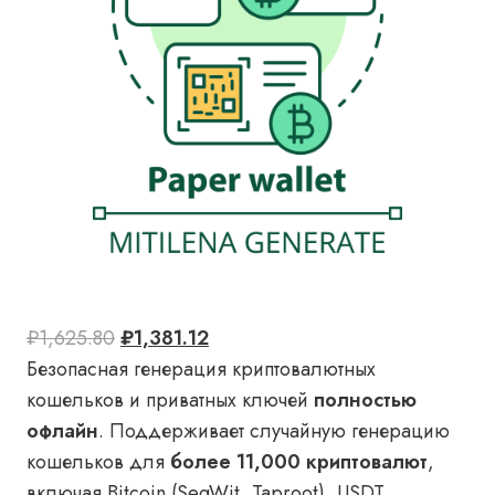
Первоначальная
Текущая
₽
1,625.80
₽
1,381.12
цена
цена:
Безопасная генерация криптовалютных
составляла
₽1,381.12.
кошельков и приватных ключей
полностью
₽1,625.80.
офлайн
. Поддерживает случайную генерацию
кошельков для
более 11,000 криптовалют
,
включая Bitcoin (SegWit, Taproot), USDT,