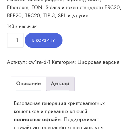
Ethereum, TON, Solana и токен-стандарты ERC20,
BEP20, TRC20, TIP-3, SPL и другие.
143 в наличии
Количество
В КОРЗИНУ
товара
Приложение
для
оффлайн
Артикул:
cw1re-d-1
Категория:
Цифровая версия
генерации
криптовалютных
адресов
Описание
Детали
и
приватных
ключей
Безопасная генерация криптовалютных
кошельков и приватных ключей
полностью офлайн
. Поддерживает
случайную генерацию кошельков для