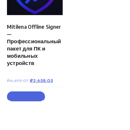
Mitilena Offline Signer
—
Профессиональный
пакет для ПК и
мобильных
устройств
Первоначальная
Текущая
₽
6,495.07
₽
3,658.05
цена
цена:
составляла
₽3,658.05.
В КОРЗИНУ
₽6,495.07.